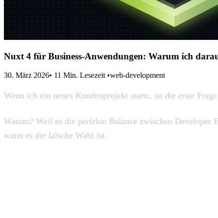
Nuxt 4 für Business-Anwendungen: Warum ich darauf
30. März 2026
•
11 Min. Lesezeit
•
web-development
Wenn ich ein neues Kundenprojekt starte, ist die erste Fr
Warum? Weil es die perfekte Balance zwischen Developer Ex
wann es die falsche Wahl ist.
Was ist Nuxt 4?