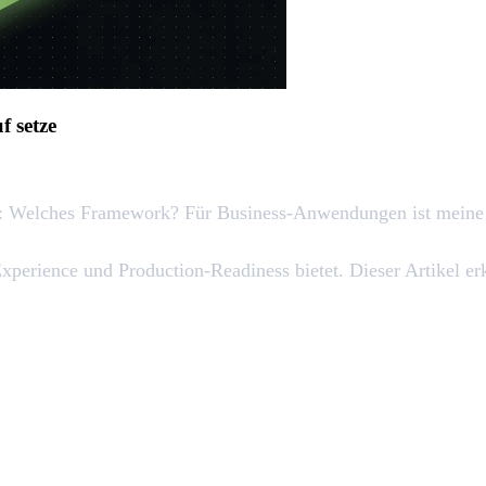
 setze
age: Welches Framework? Für Business-Anwendungen ist meine 
perience und Production-Readiness bietet. Dieser Artikel er