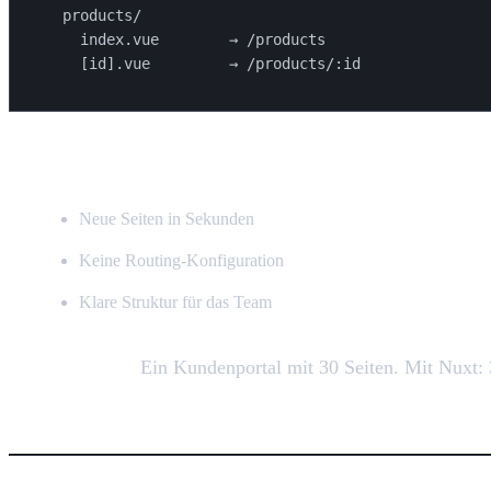
  products/

    index.vue        → /products

Warum das für Business-Apps wichtig ist:
Neue Seiten in Sekunden
Keine Routing-Konfiguration
Klare Struktur für das Team
Praxis-Beispiel:
Ein Kundenportal mit 30 Seiten. Mit Nuxt: 