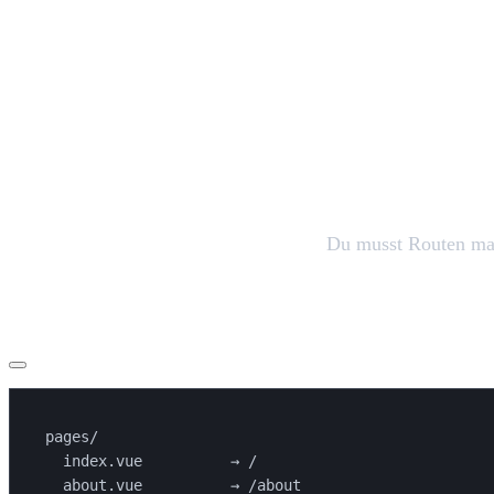
Die 7 Gründe, warum ich Nuxt 4 für K
1. File-Based Routing = Weniger Boilerplate
Das Problem bei anderen Frameworks:
Du musst Routen manu
Nuxt-Lösung:
pages/

  index.vue          → /

  about.vue          → /about
