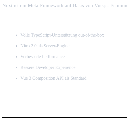
Nuxt ist ein Meta-Framework auf Basis von Vue.js. Es nimm
Nuxt 4 (seit November 2024) bringt:
Volle TypeScript-Unterstützung out-of-the-box
Nitro 2.0 als Server-Engine
Verbesserte Performance
Bessere Developer Experience
Vue 3 Composition API als Standard
Aber was bedeutet das für Business-Apps?